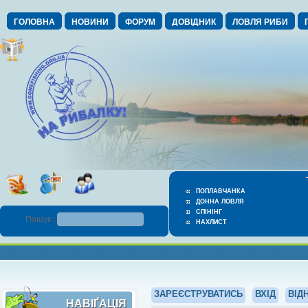
ГОЛОВНА
НОВИНИ
ФОРУМ
ДОВІДНИК
ЛОВЛЯ РИБИ
ПОПЛАВЧАНКА
ДОННА ЛОВЛЯ
СПІНІНГ
Пошук :
НАХЛИСТ
ЗАРЕЄСТРУВАТИСЬ
ВХІД
ВІД
НАВІҐАЦІЯ