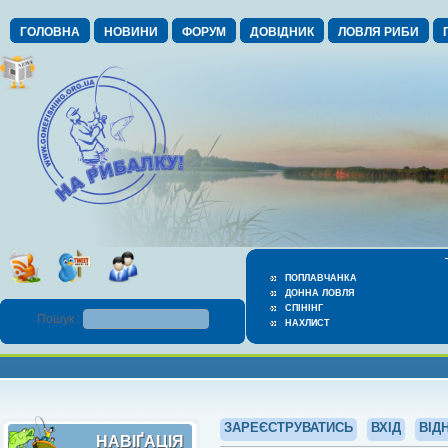
ГОЛОВНА
НОВИНИ
ФОРУМ
ДОВІДНИК
ЛОВЛЯ РИБИ
ПОПЛАВЧАНКА
ДОННА ЛОВЛЯ
СПІНІНГ
Пошук :
НАХЛИСТ
ЗАРЕЄСТРУВАТИСЬ
ВХІД
ВІД
НАВІҐАЦІЯ