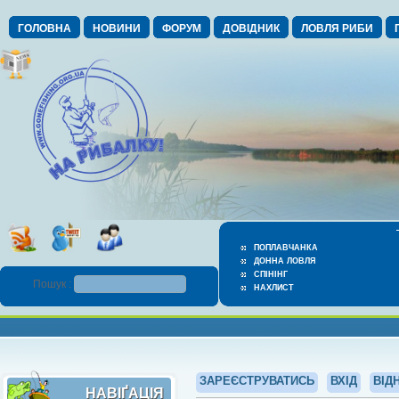
ГОЛОВНА
НОВИНИ
ФОРУМ
ДОВІДНИК
ЛОВЛЯ РИБИ
ПОПЛАВЧАНКА
ДОННА ЛОВЛЯ
СПІНІНГ
Пошук :
НАХЛИСТ
ЗАРЕЄСТРУВАТИСЬ
ВХІД
ВІД
НАВІҐАЦІЯ