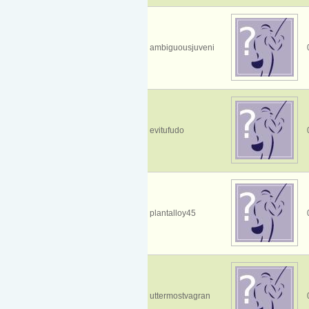
ambiguousjuveni
evitufudo
plantalloy45
uttermostvagran