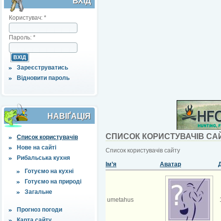
ВХІД
Користувач:
*
Пароль:
*
Зареєструватись
Відновити пароль
НАВІҐАЦІЯ
СПИСОК КОРИСТУВАЧІВ СА
Список користувачів
Нове на сайті
Список користувачів сайту
Рибальська кухня
Ім’я
Аватар
Готуємо на кухні
Готуємо на природі
Загальне
umetahus
Прогноз погоди
Карта сайту