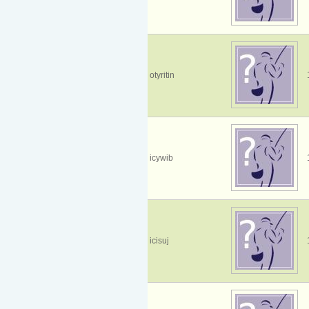
otyritin
icywib
icisuj