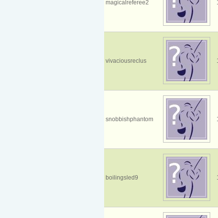
magicalreferee2
vivaciousreclus
snobbishphantom
boilingsled9