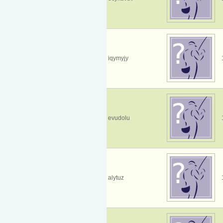
iqymyjy
evudolu
alytuz