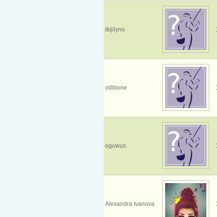
ikijilyno
odibone
oguwus
Alexandra Ivanova