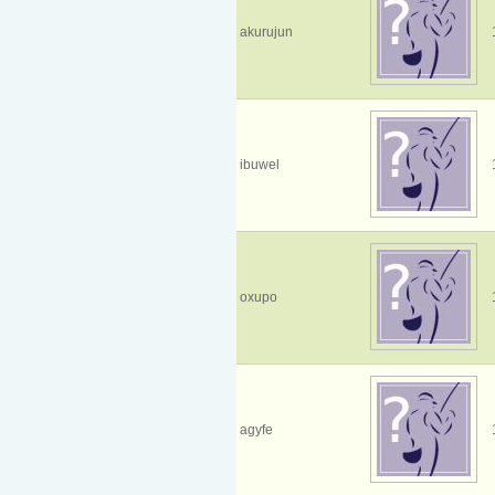
akurujun
ibuwel
oxupo
agyfe