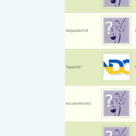
illegallatch19
Тарас567
truculenthomici