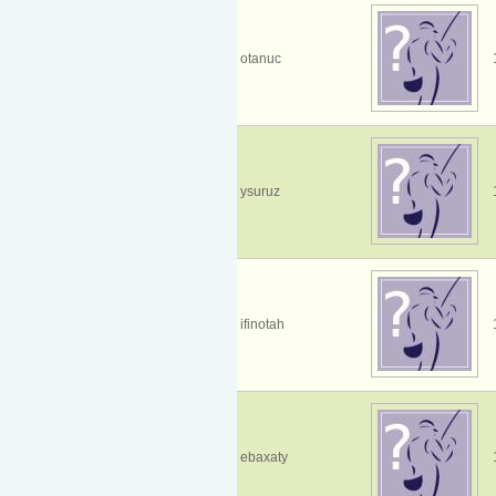
otanuc
ysuruz
ifinotah
ebaxaty