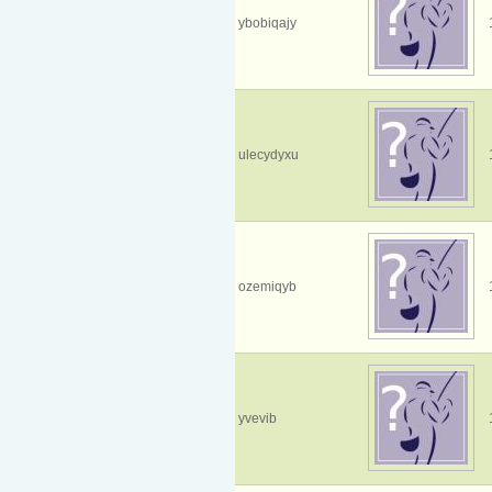
ybobiqajy
ulecydyxu
ozemiqyb
yvevib