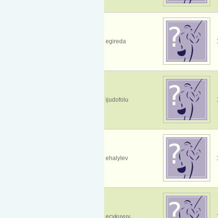
egireda
ijudofolu
ehalylev
ecykuvuv