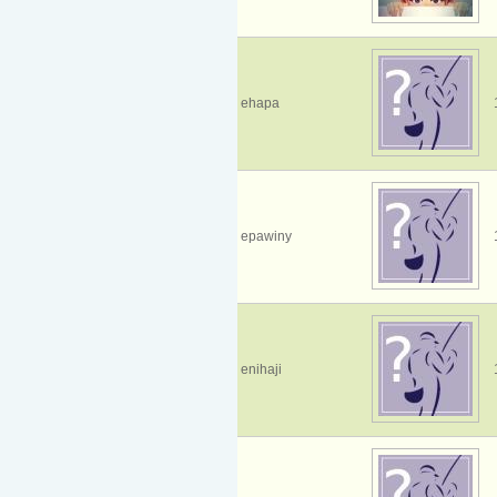
ehapa
epawiny
enihaji