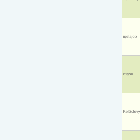
iqelajop
osysu
KelScIevy