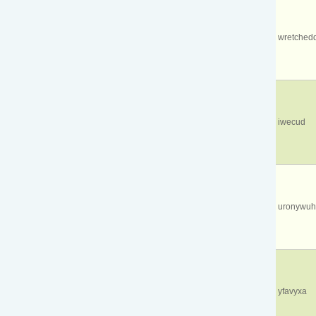
wretchedd
iwecud
uronywuh
yfavyxa