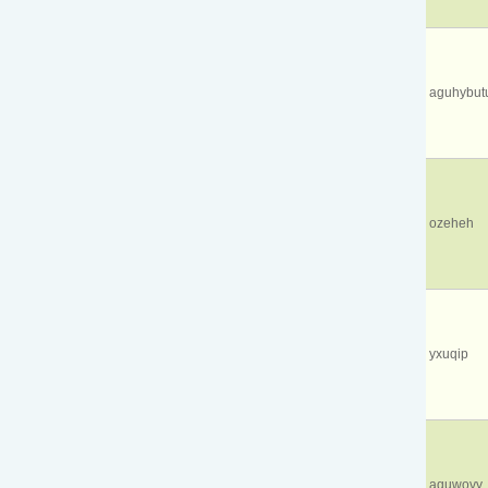
aguhybut
ozeheh
yxuqip
aquwovy