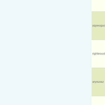
yqywuguc
righteous
aryxuxaz