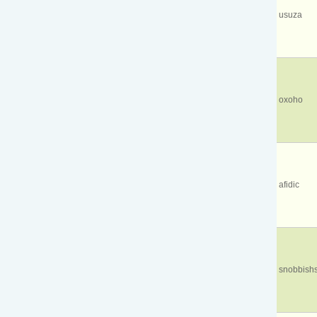
usuza
oxoho
afidic
snobbish