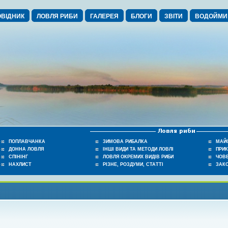
ВІДНИК
ЛОВЛЯ РИБИ
ГАЛЕРЕЯ
БЛОГИ
ЗВІТИ
ВОДОЙМИ
ПОПЛАВЧАНКА
ЗИМОВА РИБАЛКА
МАЙ
ДОННА ЛОВЛЯ
ІНШІ ВИДИ ТА МЕТОДИ ЛОВЛІ
ПРИ
СПІНІНГ
ЛОВЛЯ ОКРЕМИХ ВИДІВ РИБИ
ЧОВЕ
НАХЛИСТ
РІЗНЕ, РОЗДУМИ, СТАТТІ
ЗАК