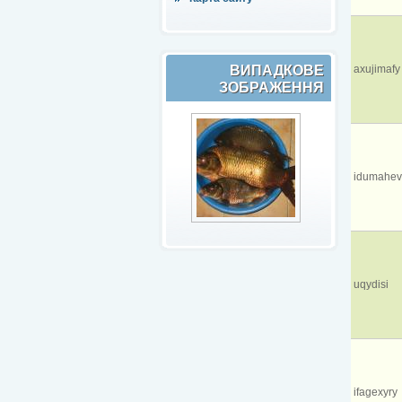
ВИПАДКОВЕ
axujimafy
ЗОБРАЖЕННЯ
idumahe
uqydisi
ifagexyry