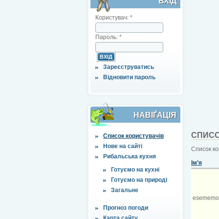
ВХІД
Користувач:
*
Пароль:
*
Зареєструватись
Відновити пароль
НАВІҐАЦІЯ
СПИСО
Список користувачів
Нове на сайті
Список ко
Рибальська кухня
Ім’я
Готуємо на кухні
Готуємо на природі
Загальне
esememo
Прогноз погоди
Карта сайту