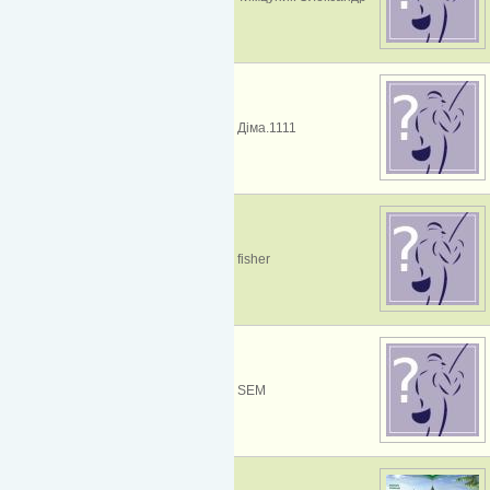
Діма.1111
fisher
SEM