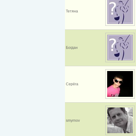
Тетяна
Богдан
Серёга
smyrnov