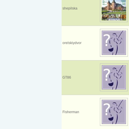
shepilska
orelskiydvor
GT86
Fisherman