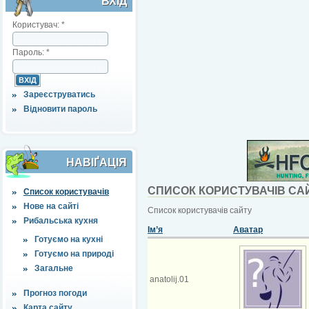
ВХІД
Користувач:
*
Пароль:
*
Зареєструватись
Відновити пароль
НАВІҐАЦІЯ
СПИСОК КОРИСТУВАЧІВ СА
Список користувачів
Нове на сайті
Список користувачів сайту
Рибальська кухня
Ім’я
Аватар
Готуємо на кухні
Готуємо на природі
Загальне
anatolij.01
Прогноз погоди
Карта сайту