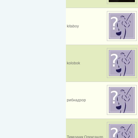
kitaboy
kolobok
рибнадзор
Тимцуник Олександр