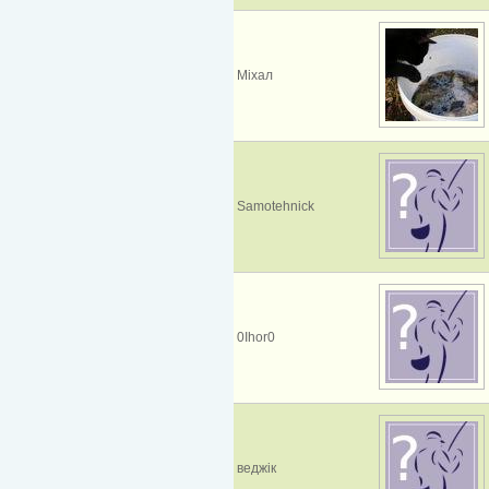
Міхал
Samotehnick
0Ihor0
веджік