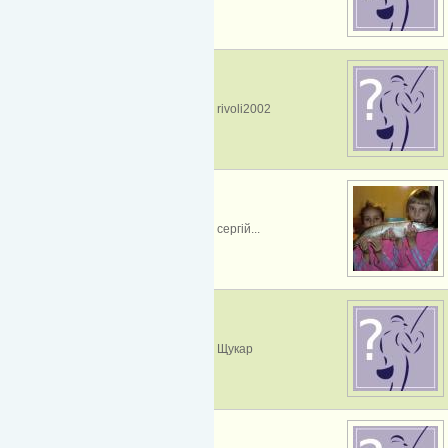
rivoli2002
сергій...
Щукар