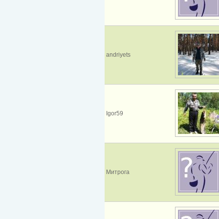
andriyets
Igor59
Митрога