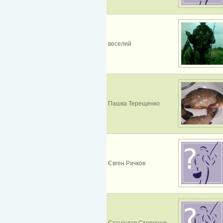
веселий
Пашка Терещенко
Євген Ричков
Станіслав Сторощук