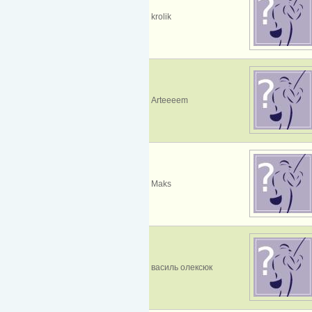
krolik
Arteeeem
Maks
василь олексюк