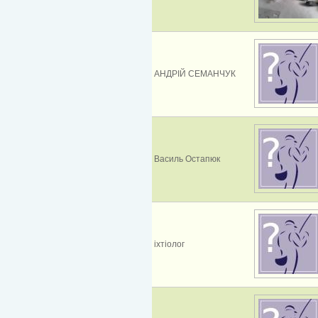
АНДРІЙ СЕМАНЧУК
Василь Остапюк
іхтіолог