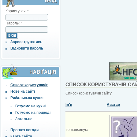
ВХІД
Користувач:
*
Пароль:
*
Зареєструватись
Відновити пароль
НАВІҐАЦІЯ
СПИСОК КОРИСТУВАЧІВ СА
Список користувачів
Нове на сайті
Список користувачів сайту
Рибальська кухня
Ім’я
Аватар
Готуємо на кухні
Готуємо на природі
Загальне
romansenyra
Прогноз погоди
Карта сайту