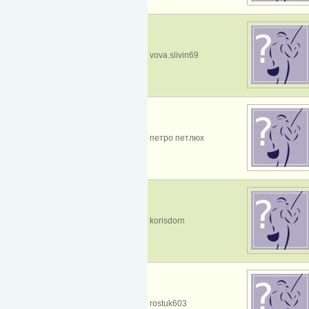
vova.slivin69
петро петлюх
korisdorn
rostuk603