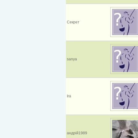
Секрет
sanya
Ira
андрій1989