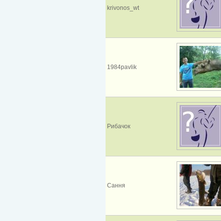
krivonos_wt
1984pavlik
Рибачок
Сання