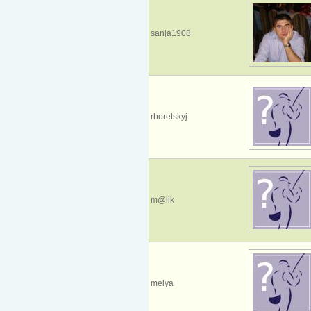
sanja1908
rboretskyj
m@lik
melya