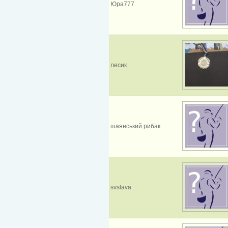
Юра777
лесик
шаянський рибак
svslava