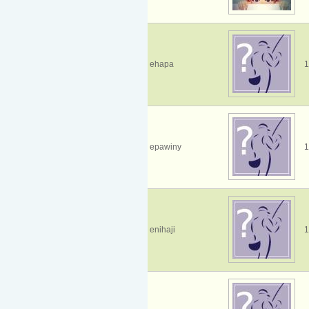
ehapa
1
epawiny
1
enihaji
1