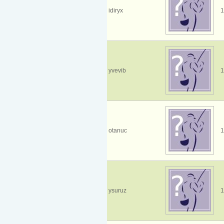
idiryx
1
yvevib
1
otanuc
1
ysuruz
1