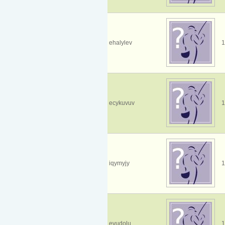
ehalylev
1
ecykuvuv
1
iqymyjy
1
evudolu
1