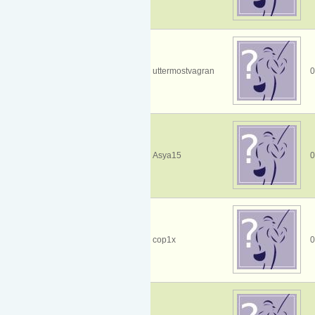
uttermostvagran
0
Asya15
0
cop1x
0