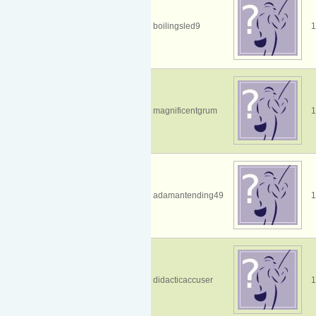
boilingsled9
1
magnificentgrum
1
adamantending49
1
didacticaccuser
1