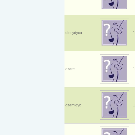
ulecydyxu
1
ezare
1
ozemiqyb
1