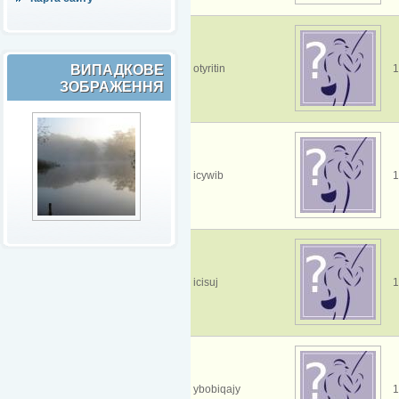
ВИПАДКОВЕ
otyritin
1
ЗОБРАЖЕННЯ
icywib
1
icisuj
1
ybobiqajy
1