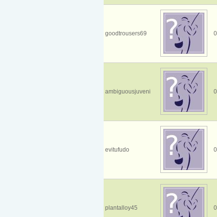
goodtrousers69
0
ambiguousjuveni
0
evitufudo
0
plantalloy45
0