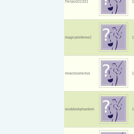
Петро321321
1
magicalreferee2
1
vivaciousreclus
1
snobbishphantom
1