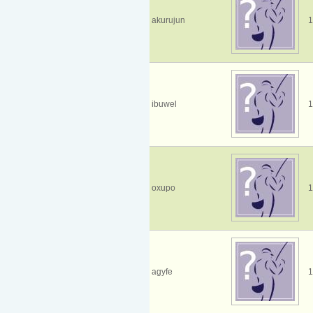
akurujun
1
ibuwel
1
oxupo
1
agyfe
1