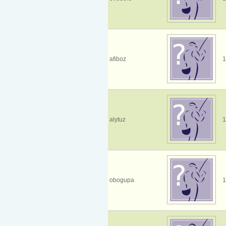
afiboz
1
alytuz
1
obogupa
1