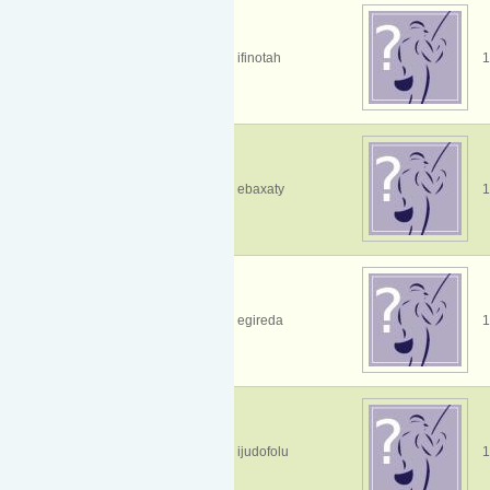
ifinotah
1
ebaxaty
1
egireda
1
ijudofolu
1