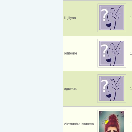
ikijilyno
1
odibone
1
oguwus
1
Alexandra Ivanova
1