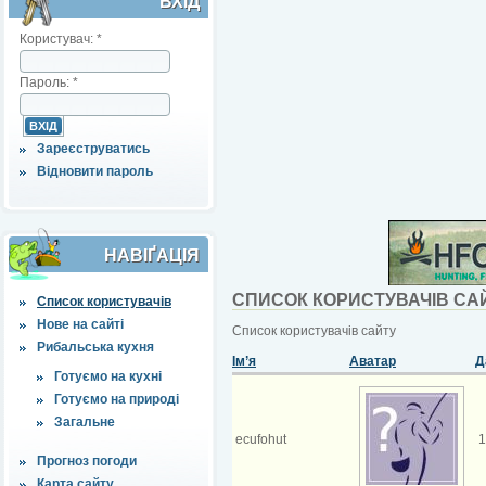
ВХІД
Користувач:
*
Пароль:
*
Зареєструватись
Відновити пароль
НАВІҐАЦІЯ
СПИСОК КОРИСТУВАЧІВ СА
Список користувачів
Нове на сайті
Список користувачів сайту
Рибальська кухня
Ім’я
Аватар
Д
Готуємо на кухні
Готуємо на природі
Загальне
ecufohut
1
Прогноз погоди
Карта сайту