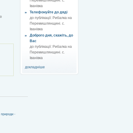
Перемишлянщині. с.
Іванівка
Телефонуйте до дяді
ю
до публікації:
Рибалка на
Перемишлянщині. с.
Іванівка
Доброго дня, скажіть, до
Вас
до публікації:
Рибалка на
Перемишлянщині. с.
Іванівка
докладніше