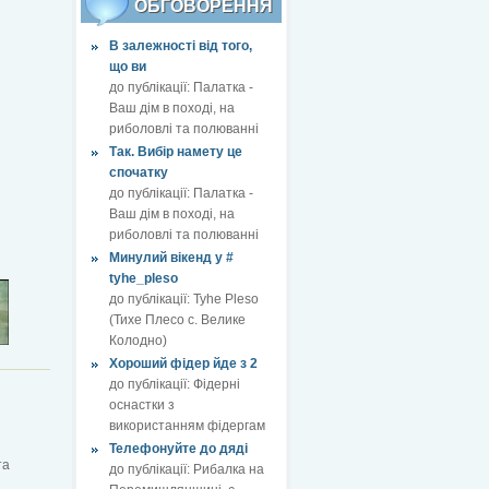
ОБГОВОРЕННЯ
В залежності від того,
що ви
до публікації:
Палатка -
Ваш дім в поході, на
риболовлі та полюванні
Так. Вибір намету це
спочатку
до публікації:
Палатка -
Ваш дім в поході, на
риболовлі та полюванні
Минулий вікенд у #
tyhe_pleso
до публікації:
Tyhe Pleso
(Тихе Плесо с. Велике
Колодно)
Хороший фідер йде з 2
до публікації:
Фідерні
оснастки з
використанням фідергам
Телефонуйте до дяді
та
до публікації:
Рибалка на