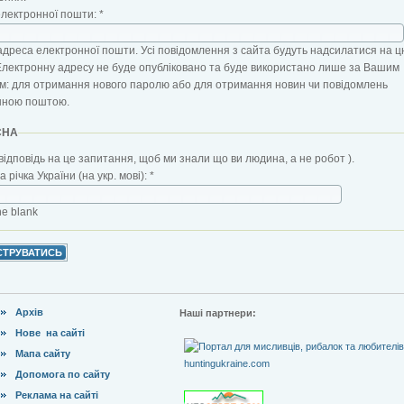
електронної пошти:
*
адреса електронної пошти. Усі повідомлення з сайта будуть надсилатися на ц
Електронну адресу не буде опубліковано та буде використано лише за Вашим
: для отримання нового паролю або для отримання новин чи повідомлень
нною поштою.
CHA
відповідь на це запитання, щоб ми знали що ви людина, а не робот ).
 річка України (на укр. мові):
*
the blank
Архів
Наші партнери:
Нове на сайті
Мапа сайту
Допомога по сайту
Реклама на сайті