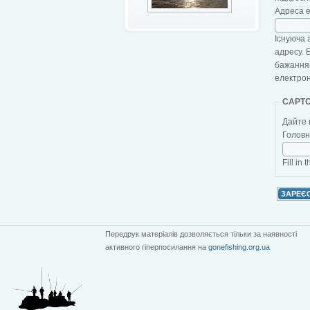
Адреса 
Існуюча 
адресу. 
бажанням
електро
CAPT
Дайте 
Головна
Fill in 
Передрук матеріалів дозволяється тільки за наявності
активного гіперпосилання на
gonefishing.org.ua