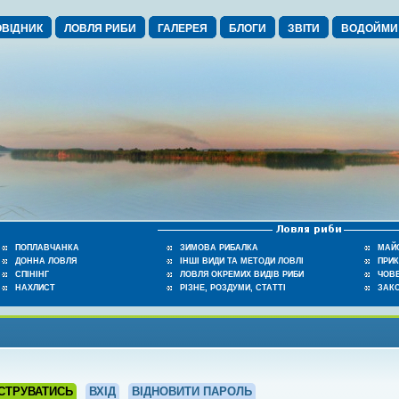
ВІДНИК
ЛОВЛЯ РИБИ
ГАЛЕРЕЯ
БЛОГИ
ЗВІТИ
ВОДОЙМИ
ПОПЛАВЧАНКА
ЗИМОВА РИБАЛКА
МАЙ
ДОННА ЛОВЛЯ
ІНШІ ВИДИ ТА МЕТОДИ ЛОВЛІ
ПРИ
СПІНІНГ
ЛОВЛЯ ОКРЕМИХ ВИДІВ РИБИ
ЧОВЕ
НАХЛИСТ
РІЗНЕ, РОЗДУМИ, СТАТТІ
ЗАК
СТРУВАТИСЬ
ВХІД
ВІДНОВИТИ ПАРОЛЬ