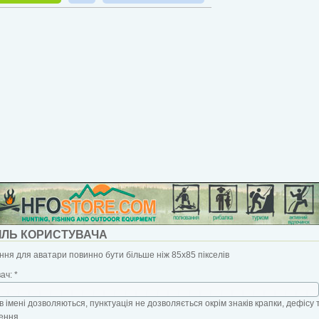
ІЛЬ КОРИСТУВАЧА
ня для аватари повинно бути більше ніж 85x85 пікселів
вач:
*
в імені дозволяються, пунктуація не дозволяється окрім знаків крапки, дефісу 
ення.