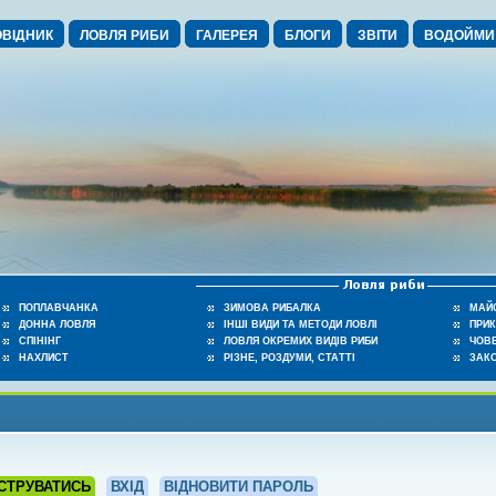
ВІДНИК
ЛОВЛЯ РИБИ
ГАЛЕРЕЯ
БЛОГИ
ЗВІТИ
ВОДОЙМИ
ПОПЛАВЧАНКА
ЗИМОВА РИБАЛКА
МАЙ
ДОННА ЛОВЛЯ
ІНШІ ВИДИ ТА МЕТОДИ ЛОВЛІ
ПРИ
СПІНІНГ
ЛОВЛЯ ОКРЕМИХ ВИДІВ РИБИ
ЧОВЕ
НАХЛИСТ
РІЗНЕ, РОЗДУМИ, СТАТТІ
ЗАК
СТРУВАТИСЬ
ВХІД
ВІДНОВИТИ ПАРОЛЬ