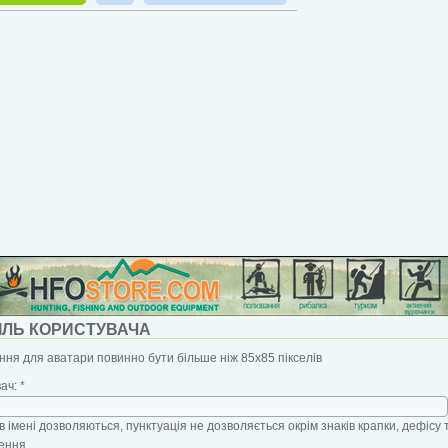
ІЛЬ КОРИСТУВАЧА
ня для аватари повинно бути більше ніж 85x85 пікселів
вач:
*
в імені дозволяються, пунктуація не дозволяється окрім знаків крапки, дефісу 
ення.