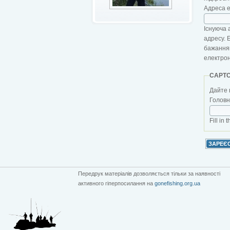
Адреса 
Існуюча 
адресу. 
бажанням
електро
CAPT
Дайте 
Головна
Fill in 
Передрук матеріалів дозволяється тільки за наявності
активного гіперпосилання на
gonefishing.org.ua