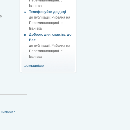
Перемишлянщині. с.
Іванівка
Телефонуйте до дяді
ю
до публікації:
Рибалка на
Перемишлянщині. с.
Іванівка
Доброго дня, скажіть, до
Вас
до публікації:
Рибалка на
Перемишлянщині. с.
Іванівка
докладніше