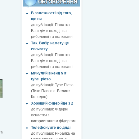
ОБГОВОРЕННЯ
В залежності від того,
що ви
до публікації:
Палатка -
Ваш дім в поході, на
риболовлі та полюванні
Так. Вибір намету це
спочатку
до публікації:
Палатка -
Ваш дім в поході, на
риболовлі та полюванні
Минулий вікенд у #
tyhe_pleso
до публікації:
Tyhe Pleso
(Тихе Плесо с. Велике
Колодно)
Хороший фідер йде з 2
до публікації:
Фідерні
оснастки з
використанням фідергам
Телефонуйте до дяді
та
до публікації:
Рибалка на