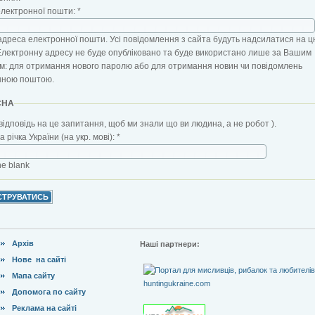
електронної пошти:
*
адреса електронної пошти. Усі повідомлення з сайта будуть надсилатися на ц
Електронну адресу не буде опубліковано та буде використано лише за Вашим
: для отримання нового паролю або для отримання новин чи повідомлень
нною поштою.
CHA
відповідь на це запитання, щоб ми знали що ви людина, а не робот ).
 річка України (на укр. мові):
*
the blank
Архів
Наші партнери:
Нове на сайті
Мапа сайту
Допомога по сайту
Реклама на сайті