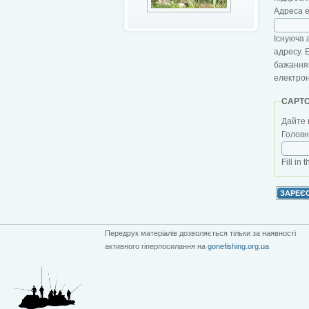
Адреса 
Існуюча 
адресу. 
бажанням
електро
CAPT
Дайте 
Головна
Fill in 
Передрук матеріалів дозволяється тільки за наявності
активного гіперпосилання на
gonefishing.org.ua