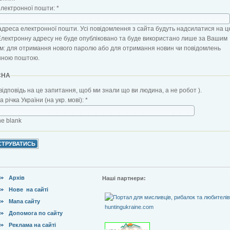
електронної пошти:
*
адреса електронної пошти. Усі повідомлення з сайта будуть надсилатися на ц
Електронну адресу не буде опубліковано та буде використано лише за Вашим
: для отримання нового паролю або для отримання новин чи повідомлень
нною поштою.
CHA
відповідь на це запитання, щоб ми знали що ви людина, а не робот ).
 річка України (на укр. мові):
*
the blank
Архів
Наші партнери:
Нове на сайті
Мапа сайту
Допомога по сайту
Реклама на сайті