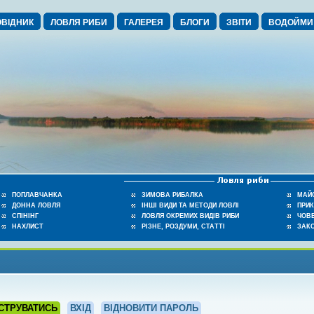
ВІДНИК
ЛОВЛЯ РИБИ
ГАЛЕРЕЯ
БЛОГИ
ЗВІТИ
ВОДОЙМИ
ПОПЛАВЧАНКА
ЗИМОВА РИБАЛКА
МАЙ
ДОННА ЛОВЛЯ
ІНШІ ВИДИ ТА МЕТОДИ ЛОВЛІ
ПРИ
СПІНІНГ
ЛОВЛЯ ОКРЕМИХ ВИДІВ РИБИ
ЧОВЕ
НАХЛИСТ
РІЗНЕ, РОЗДУМИ, СТАТТІ
ЗАК
СТРУВАТИСЬ
ВХІД
ВІДНОВИТИ ПАРОЛЬ