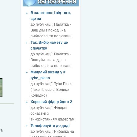
ОБГОВОРЕННЯ
В залежності від того,
що ви
до публікації:
Палатка -
Ваш дім в поході, на
риболовлі та полюванні
Так. Вибір намету це
спочатку
до публікації:
Палатка -
Ваш дім в поході, на
риболовлі та полюванні
Минулий вікенд у #
tyhe_pleso
до публікації:
Tyhe Pleso
(Тихе Плесо с. Велике
Колодно)
Хороший фідер йде з 2
до публікації:
Фідерні
оснастки з
використанням фідергам
Телефонуйте до дяді
та
до публікації:
Рибалка на