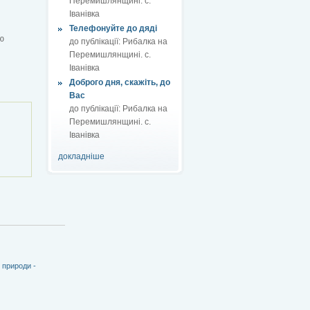
Перемишлянщині. с.
Іванівка
Телефонуйте до дяді
ю
до публікації:
Рибалка на
Перемишлянщині. с.
Іванівка
Доброго дня, скажіть, до
Вас
до публікації:
Рибалка на
Перемишлянщині. с.
Іванівка
докладніше