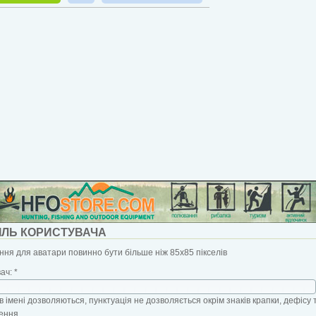
ІЛЬ КОРИСТУВАЧА
ня для аватари повинно бути більше ніж 85x85 пікселів
вач:
*
в імені дозволяються, пунктуація не дозволяється окрім знаків крапки, дефісу 
ення.