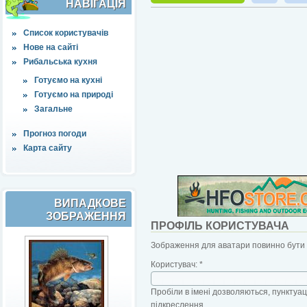
НАВІҐАЦІЯ
Список користувачів
Нове на сайті
Рибальська кухня
Готуємо на кухні
Готуємо на природі
Загальне
Прогноз погоди
Карта сайту
ВИПАДКОВЕ
ЗОБРАЖЕННЯ
ПРОФІЛЬ КОРИСТУВАЧА
Зображення для аватари повинно бути б
Користувач:
*
Пробіли в імені дозволяються, пунктуаці
підкреслення.