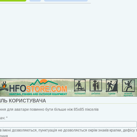
ІЛЬ КОРИСТУВАЧА
ня для аватари повинно бути більше ніж 85x85 пікселів
вач:
*
в імені дозволяються, пунктуація не дозволяється окрім знаків крапки, дефісу 
ення.