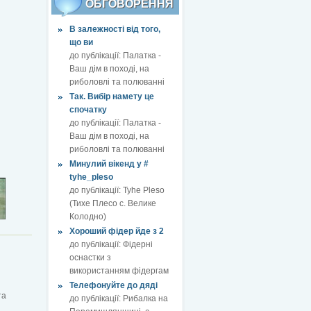
ОБГОВОРЕННЯ
В залежності від того,
що ви
до публікації:
Палатка -
Ваш дім в поході, на
риболовлі та полюванні
Так. Вибір намету це
спочатку
до публікації:
Палатка -
Ваш дім в поході, на
риболовлі та полюванні
Минулий вікенд у #
tyhe_pleso
до публікації:
Tyhe Pleso
(Тихе Плесо с. Велике
Колодно)
Хороший фідер йде з 2
до публікації:
Фідерні
оснастки з
використанням фідергам
Телефонуйте до дяді
та
до публікації:
Рибалка на