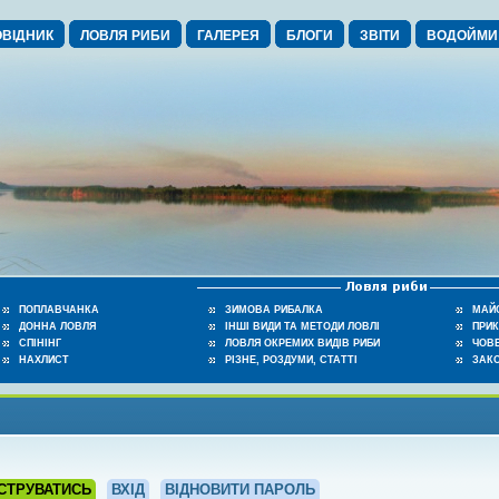
ВІДНИК
ЛОВЛЯ РИБИ
ГАЛЕРЕЯ
БЛОГИ
ЗВІТИ
ВОДОЙМИ
ПОПЛАВЧАНКА
ЗИМОВА РИБАЛКА
МАЙ
ДОННА ЛОВЛЯ
ІНШІ ВИДИ ТА МЕТОДИ ЛОВЛІ
ПРИ
СПІНІНГ
ЛОВЛЯ ОКРЕМИХ ВИДІВ РИБИ
ЧОВЕ
НАХЛИСТ
РІЗНЕ, РОЗДУМИ, СТАТТІ
ЗАК
СТРУВАТИСЬ
ВХІД
ВІДНОВИТИ ПАРОЛЬ