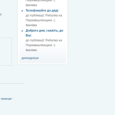
Перемишлянщині. с.
Іванівка
Телефонуйте до дяді
ю
до публікації:
Рибалка на
Перемишлянщині. с.
Іванівка
Доброго дня, скажіть, до
Вас
до публікації:
Рибалка на
Перемишлянщині. с.
Іванівка
докладніше