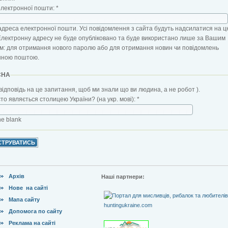
електронної пошти:
*
адреса електронної пошти. Усі повідомлення з сайта будуть надсилатися на ц
Електронну адресу не буде опубліковано та буде використано лише за Вашим
: для отримання нового паролю або для отримання новин чи повідомлень
нною поштою.
CHA
відповідь на це запитання, щоб ми знали що ви людина, а не робот ).
сто являється столицею України? (на укр. мові):
*
the blank
Архів
Наші партнери:
Нове на сайті
Мапа сайту
Допомога по сайту
Реклама на сайті