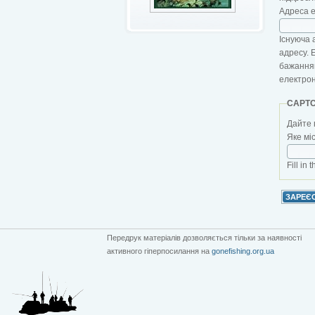
Адреса 
Існуюча 
адресу. 
бажанням
електро
CAPT
Дайте 
Яке мі
Fill in 
Передрук матеріалів дозволяється тільки за наявності
активного гіперпосилання на
gonefishing.org.ua