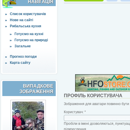
НАВІҐАЦІЯ
Список користувачів
Нове на сайті
Рибальська кухня
Готуємо на кухні
Готуємо на природі
Загальне
Прогноз погоди
Карта сайту
ВИПАДКОВЕ
ЗОБРАЖЕННЯ
ПРОФІЛЬ КОРИСТУВАЧА
Зображення для аватари повинно бути б
Користувач:
*
Пробіли в імені дозволяються, пунктуаці
підкреслення.