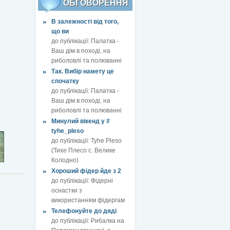
ОБГОВОРЕННЯ
В залежності від того,
що ви
до публікації:
Палатка -
Ваш дім в поході, на
риболовлі та полюванні
Так. Вибір намету це
спочатку
до публікації:
Палатка -
Ваш дім в поході, на
риболовлі та полюванні
Минулий вікенд у #
tyhe_pleso
до публікації:
Tyhe Pleso
(Тихе Плесо с. Велике
Колодно)
Хороший фідер йде з 2
до публікації:
Фідерні
оснастки з
використанням фідергам
Телефонуйте до дяді
до публікації:
Рибалка на