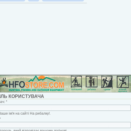
ІЛЬ КОРИСТУВАЧА
вач:
*
Ваше ім'я на сайті На рибалку!.
*
пароль, який відповідає вашому логінові.