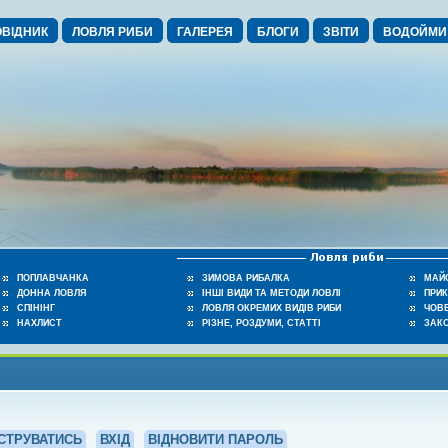
ВІДНИК
ЛОВЛЯ РИБИ
ГАЛЕРЕЯ
БЛОГИ
ЗВІТИ
ВОДОЙМИ
ПОПЛАВЧАНКА
ЗИМОВА РИБАЛКА
МАЙ
ДОННА ЛОВЛЯ
ІНШІ ВИДИ ТА МЕТОДИ ЛОВЛІ
ПРИ
СПІНІНГ
ЛОВЛЯ ОКРЕМИХ ВИДІВ РИБИ
ЧОВЕ
НАХЛИСТ
РІЗНЕ, РОЗДУМИ, СТАТТІ
ЗАК
СТРУВАТИСЬ
ВХІД
ВІДНОВИТИ ПАРОЛЬ