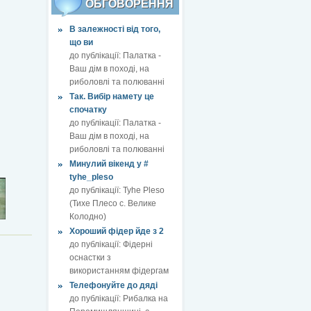
ОБГОВОРЕННЯ
В залежності від того,
що ви
до публікації:
Палатка -
Ваш дім в поході, на
риболовлі та полюванні
Так. Вибір намету це
спочатку
до публікації:
Палатка -
Ваш дім в поході, на
риболовлі та полюванні
Минулий вікенд у #
tyhe_pleso
до публікації:
Tyhe Pleso
(Тихе Плесо с. Велике
Колодно)
Хороший фідер йде з 2
до публікації:
Фідерні
оснастки з
використанням фідергам
Телефонуйте до дяді
до публікації:
Рибалка на