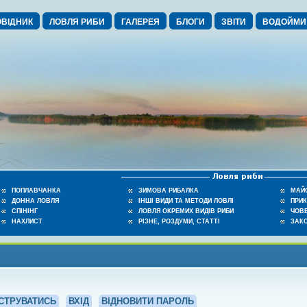
ВІДНИК
ЛОВЛЯ РИБИ
ГАЛЕРЕЯ
БЛОГИ
ЗВІТИ
ВОДОЙМИ
ПОПЛАВЧАНКА
ЗИМОВА РИБАЛКА
МАЙ
ДОННА ЛОВЛЯ
ІНШІ ВИДИ ТА МЕТОДИ ЛОВЛІ
ПРИ
СПІНІНГ
ЛОВЛЯ ОКРЕМИХ ВИДІВ РИБИ
ЧОВЕ
НАХЛИСТ
РІЗНЕ, РОЗДУМИ, СТАТТІ
ЗАК
СТРУВАТИСЬ
ВХІД
ВІДНОВИТИ ПАРОЛЬ