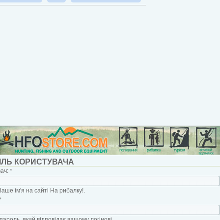
ІЛЬ КОРИСТУВАЧА
вач:
*
Ваше ім'я на сайті На рибалку!.
*
пароль, який відповідає вашому логінові.