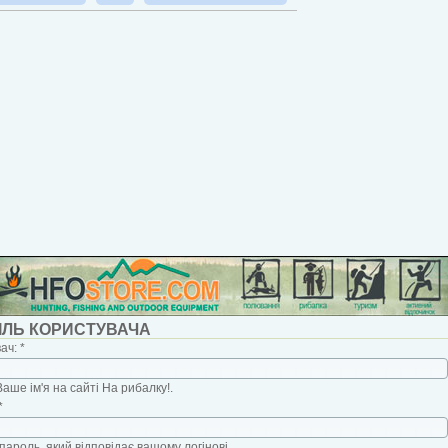
ІЛЬ КОРИСТУВАЧА
вач:
*
Ваше ім'я на сайті На рибалку!.
*
пароль, який відповідає вашому логінові.