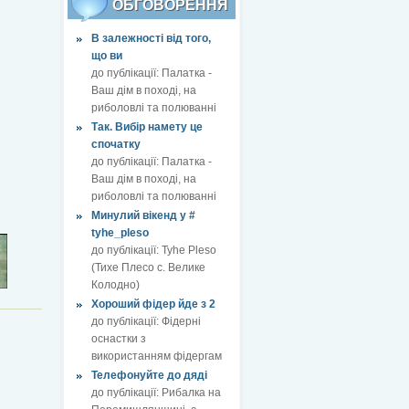
ОБГОВОРЕННЯ
В залежності від того,
що ви
до публікації:
Палатка -
Ваш дім в поході, на
риболовлі та полюванні
Так. Вибір намету це
спочатку
до публікації:
Палатка -
Ваш дім в поході, на
риболовлі та полюванні
Минулий вікенд у #
tyhe_pleso
до публікації:
Tyhe Pleso
(Тихе Плесо с. Велике
Колодно)
Хороший фідер йде з 2
до публікації:
Фідерні
оснастки з
використанням фідергам
Телефонуйте до дяді
до публікації:
Рибалка на