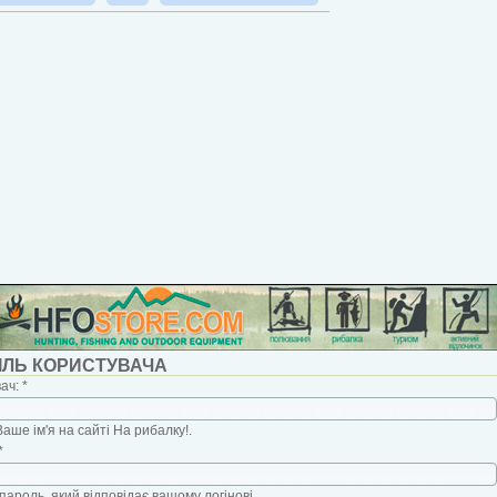
ІЛЬ КОРИСТУВАЧА
вач:
*
Ваше ім'я на сайті На рибалку!.
*
пароль, який відповідає вашому логінові.