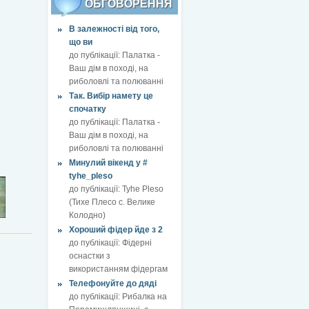
ОБГОВОРЕННЯ
В залежності від того,
що ви
до публікації:
Палатка -
Ваш дім в поході, на
риболовлі та полюванні
Так. Вибір намету це
спочатку
до публікації:
Палатка -
Ваш дім в поході, на
риболовлі та полюванні
Минулий вікенд у #
tyhe_pleso
до публікації:
Tyhe Pleso
(Тихе Плесо с. Велике
Колодно)
Хороший фідер йде з 2
до публікації:
Фідерні
оснастки з
використанням фідергам
Телефонуйте до дяді
до публікації:
Рибалка на