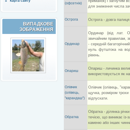
Карта сайту
приманок) і загнутим все
(офсетнік)
для зниження числа зач
Острога
Острога - довга палиц
ВИПАДКОВЕ
ЗОБРАЖЕННЯ
Ординар (від лат. Or
звичайним правилам, з
Ординар
- середній багаторічни
нуль футштока на вод
рівень.
Опариш - личинка велик
Опариш
використовується як н
Олівчик
Олівчик (олівець, "кара
(олівець,
щучка, розміром трохи 
"карандаш")
відпускати.
Обратка - ділянка річк
Обратка
течією, що виникає із-
каменю або інших чинни