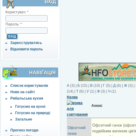
ВХІД
Користувач:
*
Пароль:
*
Зареєструватись
Відновити пароль
НАВІҐАЦІЯ
Список користувачів
А
(3)
|
Б
(15)
|
В
(10)
|
Г
(5)
|
Д
(6)
|
Ж
(3)
|
(14)
|
Т
(6)
|
У
(1)
|
Ф
(3)
|
Ч
(1)
Нове на сайті
Назва
Рибальська кухня
Анонс
Готуємо на кухні
Готуємо на природі
Загальне
Офсетний гачок (офсетн
Офсетний
Прогноз погоди
подвійним вигином ців'
гачок